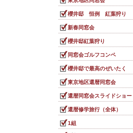
東京地区同窓会
櫻井邸 恒例 紅葉狩り
新春同窓会
櫻井邸紅葉狩り
同窓会ゴルフコンペ
櫻井邸で最高のぜいたく
東京地区還暦同窓会
還暦同窓会スライドショー
還暦修学旅行（全体）
1組