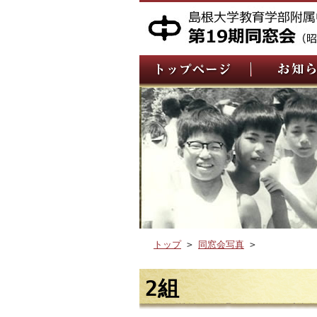
トップ
>
同窓会写真
>
2組